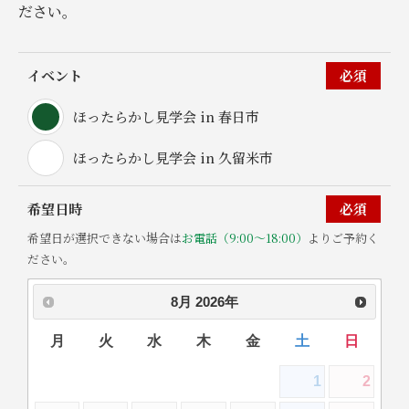
ださい。
イベント
必須
ほったらかし見学会 in 春日市
ほったらかし見学会 in 久留米市
希望日時
必須
希望日が選択できない場合は
お電話（9:00～18:00）
よりご予約く
ださい。
8月
2026
年
月
火
水
木
金
土
日
1
2