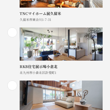
TNCマイホーム展久留米
久留米市東合川1-7-31
RKB住宅展示場小倉北
北九州市小倉北区許斐町1