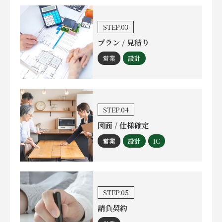
STEP.03
プラン / 見積り
営業
設計
STEP.04
図面 / 仕様確定
営業
設計
IC
STEP.05
請負契約