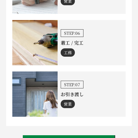
営業
STEP.06
着工 / 完工
工務
STEP.07
お引き渡し
営業