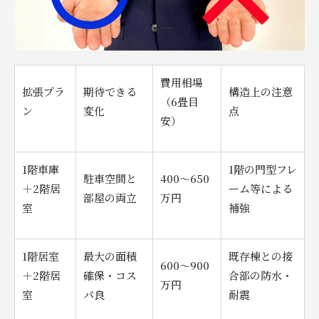
費用相場
拡張プラ
期待できる
構造上の注意
（6畳目
ン
変化
点
安）
1階車庫
1階の門型フレ
駐車空間と
400〜650
＋2階居
ーム等による
部屋の両立
万円
室
補強
1階居室
最大の面積
既存棟との接
600〜900
＋2階居
確保・コス
合部の防水・
万円
室
パ良
耐震