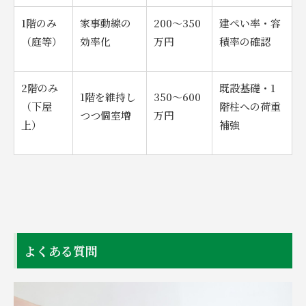
1階のみ
家事動線の
200〜350
建ぺい率・容
（庭等）
効率化
万円
積率の確認
2階のみ
既設基礎・1
1階を維持し
350〜600
（下屋
階柱への荷重
つつ個室増
万円
上）
補強
よくある質問